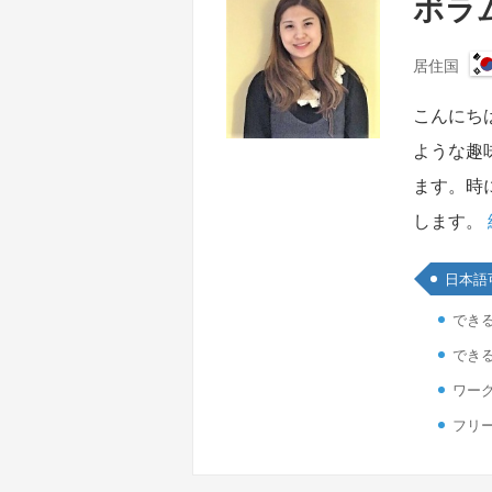
ボラム
居住国
こんにち
ような趣
ます。時
します。
日本語
でき
でき
ワーク
フリ