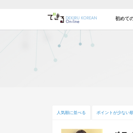
初めて
できる韓国語オンライ
ン
人気順
に並べる
ポイント
が少ない