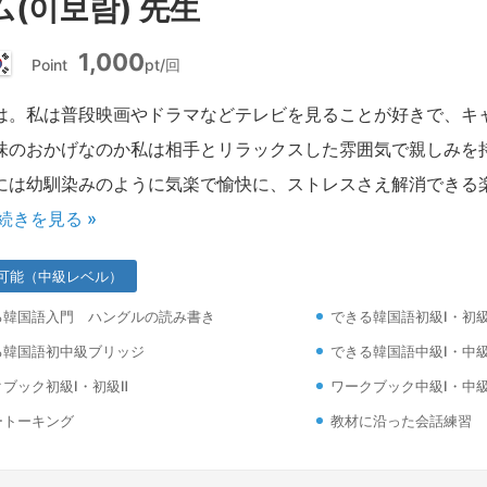
(이보람) 先生
1,000
Point
pt/回
韓
国
は。私は普段映画やドラマなどテレビを見ることが好きで、キ
味のおかげなのか私は相手とリラックスした雰囲気で親しみを
には幼馴染みのように気楽で愉快に、ストレスさえ解消できる
続きを見る »
可能（中級レベル）
る韓国語入門 ハングルの読み書き
できる韓国語初級Ⅰ・初級
る韓国語初中級ブリッジ
できる韓国語中級Ⅰ・中級
ブック初級Ⅰ・初級Ⅱ
ワークブック中級Ⅰ・中級
ートーキング
教材に沿った会話練習