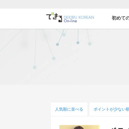
初めて
できる韓国語オンライ
ン
人気順
に並べる
ポイント
が少ない