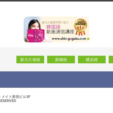
新大久保校
新橋校
横浜校
－6 メイト新宿ビル3F
RESERVED