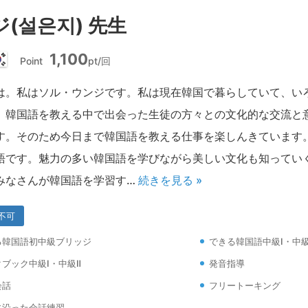
(설은지) 先生
1,100
Point
pt/回
韓
国
は。私はソル・ウンジです。私は現在韓国で暮らしていて、い
。韓国語を教える中で出会った生徒の方々との文化的な交流と
す。そのため今日まで韓国語を教える仕事を楽しんきています
語です。魅力の多い韓国語を学びながら美しい文化も知ってい
みなさんが韓国語を学習す…
続きを見る »
不可
る韓国語初中級ブリッジ
できる韓国語中級Ⅰ・中級
ブック中級Ⅰ・中級Ⅱ
発音指導
会話
フリートーキング
に沿った会話練習