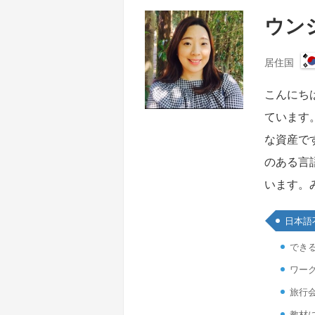
ウンジ
居住国
こんにち
ています
な資産で
のある言
います。
日本語
でき
ワーク
旅行
教材