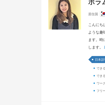
ボラム
居住国
こんにち
ような趣
ます。時
します。
日本語
でき
でき
ワーク
フリ