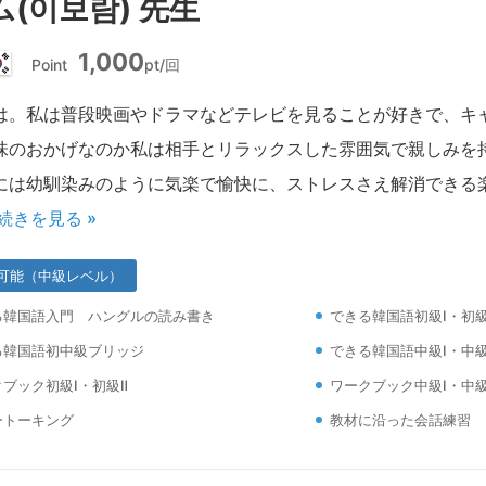
(이보람) 先生
1,000
Point
pt/回
韓
国
は。私は普段映画やドラマなどテレビを見ることが好きで、キ
味のおかげなのか私は相手とリラックスした雰囲気で親しみを
には幼馴染みのように気楽で愉快に、ストレスさえ解消できる
続きを見る »
可能（中級レベル）
る韓国語入門 ハングルの読み書き
できる韓国語初級Ⅰ・初級
る韓国語初中級ブリッジ
できる韓国語中級Ⅰ・中級
ブック初級Ⅰ・初級Ⅱ
ワークブック中級Ⅰ・中級
ートーキング
教材に沿った会話練習