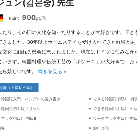
ジュン(김은중) 先生
900
Point
pt/回
ド
イ
んだり、その国の文化を知ったりすることが大好きです。子ど
ツ
てきました。30年以上ホームステイを受け入れてきた経験があ
な文化に触れる機会に恵まれました。現在はドイツに住みなが
ています。韓国料理や伝統工芸の「ポジャギ」が大好きで、た
たら嬉しいです。
続きを見る »
可能（上級レベル）
る韓国語入門 ハングルの読み書き
できる韓国語初級Ⅰ・初級
る韓国語初中級ブリッジ
できる韓国語中級Ⅰ・中級
ブック初級Ⅰ・初級Ⅱ
ワークブック中級Ⅰ・中級
指導
旅行会話