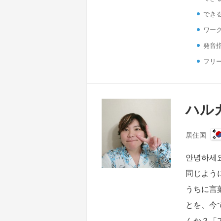
でき
ワーク
発音
フリ
ハルカ
居住国
안녕하세
同じよう
うちに言
とを、今
んか？「