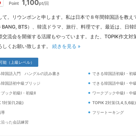
1,100
Point
pt/回
日
本
して。リウンボンと申します。私は日本で８年間韓国語を教えて
IG BANG, BTS）、韓流ドラマ、旅行、料理です。最近は、
際交流会を開催する活躍もやっています。また、TOPIK作文
ろしくお願い致します。
続きを見る »
可能（上級レベル）
る韓国語入門 ハングルの読み書き
できる韓国語初級Ⅰ・初級
る韓国語初中級ブリッジ
できる韓国語中級Ⅰ・中級
ブック初級Ⅰ・初級Ⅱ
ワークブック中級Ⅰ・中級
K 1対策(1,2級)
TOPIK 2対策(3,4,5,6級)
指導
フリートーキング
に沿った会話練習