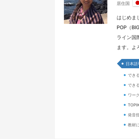
居住国
はじめま
POP（B
ライン国
ます。よ
日本語
でき
でき
ワーク
TOPI
発音
教材