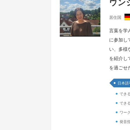
ウン
居住国
言葉を学
に参加し
い、多様
を紹介し
を過ごせ
日本語
でき
でき
ワーク
発音