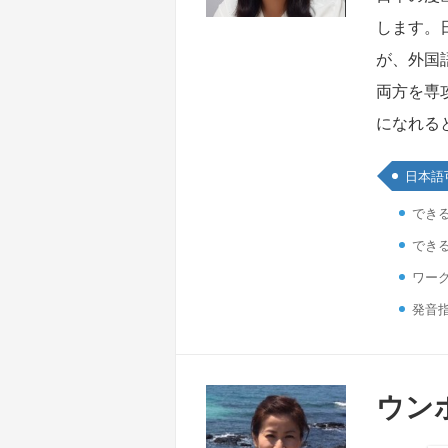
します。
が、外国
両方を専
になれる
日本語
でき
でき
ワーク
発音
ウンボ