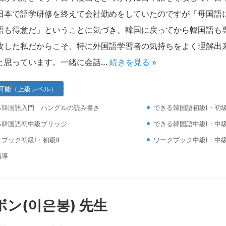
日本で語学研修を終えて会社勤めをしていたのですが「母国語
語も得意だ」ということに気づき、韓国に戻ってから韓国語も
攻した私だからこそ、特に外国語学習者の気持ちをよく理解出
と思っています。一緒に会話…
続きを見る »
可能（上級レベル）
る韓国語入門 ハングルの読み書き
できる韓国語初級Ⅰ・初級
る韓国語初中級ブリッジ
できる韓国語中級Ⅰ・中級
ブック初級Ⅰ・初級Ⅱ
ワークブック中級Ⅰ・中級
指導
ン(이은봉) 先生