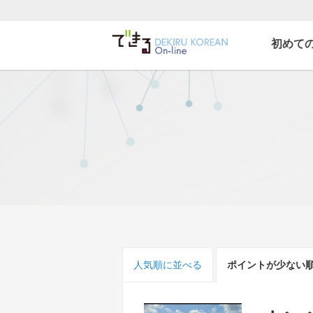
初めて
できる韓国語オンライ
ン
人気順
に並べる
ポイント
が少ない