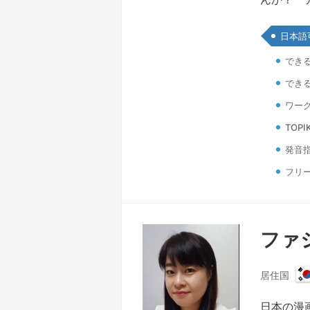
日本語
でき
でき
ワーク
TOPI
発音
フリ
ファジ
居住国
日本の漫