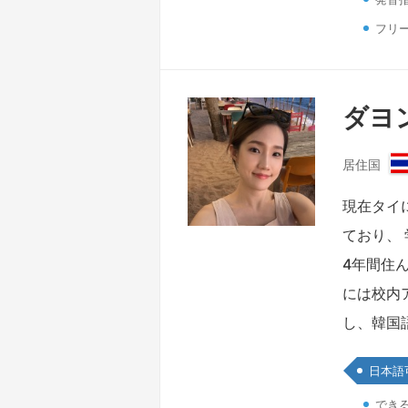
フリ
ダヨン
居住国
現在タイ
ており、
4年間住
には校内
し、韓国
日本語
でき