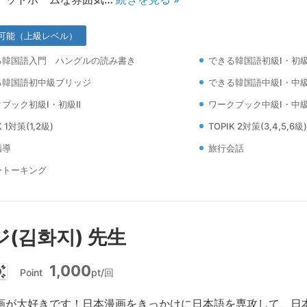
可能（上級レベル）
る韓国語入門 ハングルの読み書き
できる韓国語初級Ⅰ・初級
る韓国語初中級ブリッジ
できる韓国語中級Ⅰ・中級
ブック初級Ⅰ・初級Ⅱ
ワークブック中級Ⅰ・中級
K 1対策(1,2級)
TOPIK 2対策(3,4,5,6級)
指導
旅行会話
ートーキング
(김화지) 先生
1,000
Point
pt/回
韓
国
画が大好きです！日本漫画をきっかけに日本語を専攻して、日