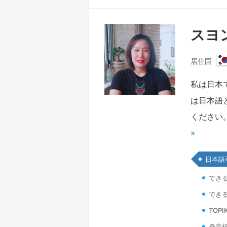
スヨン
居住国
私は日本
は日本語
ください
»
日本語
でき
でき
TOPI
発音