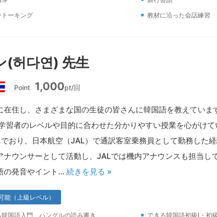
ートーキング
教材に沿った会話練習
(허다연) 先生
1,000
Point
pt/回
タ
イ
に在住し、さまざまな国の生徒の皆さんに韓国語を教えていま
 学習者のレベルや目的に合わせた分かりやすい授業を心がけて
んでおり、日本航空（JAL）で通訳客室乗務員として勤務した
アナウンサーとして活動し、JALでは機内アナウンスも担当し
語の発音やイント…
続きを見る »
可能（上級レベル）
る韓国語入門 ハングルの読み書き
できる韓国語初級Ⅰ・初級