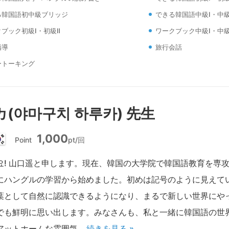
る韓国語初中級ブリッジ
できる韓国語中級Ⅰ・中級
ブック初級Ⅰ・初級Ⅱ
ワークブック中級Ⅰ・中級
指導
旅行会話
ートーキング
(야마구치 하루카) 先生
1,000
Point
pt/回
韓
国
요! 山口遥と申します。現在、韓国の大学院で韓国語教育を専
にハングルの学習から始めました。初めは記号のように見えて
葉として自然に認識できるようになり、まるで新しい世界にや
でも鮮明に思い出します。みなさんも、私と一緒に韓国語の世
アットホームな雰囲気…
続きを見る »