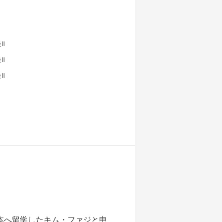
Ⅱ
Ⅱ
Ⅱ
本へ留学したキム・ファジと申