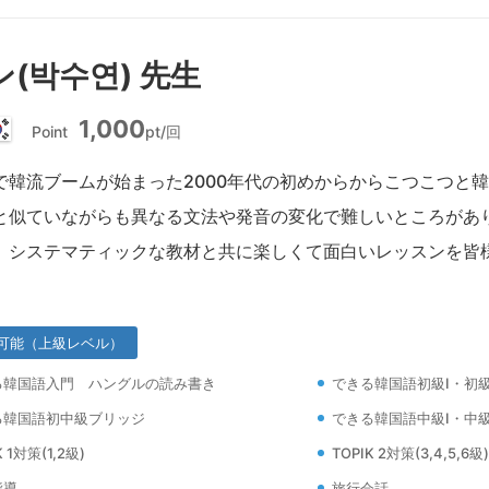
(박수연) 先生
1,000
Point
pt/回
韓
国
で韓流ブームが始まった2000年代の初めからからこつこつと
と似ていながらも異なる文法や発音の変化で難しいところがあ
。システマティックな教材と共に楽しくて面白いレッスンを皆
可能（上級レベル）
る韓国語入門 ハングルの読み書き
できる韓国語初級Ⅰ・初級
る韓国語初中級ブリッジ
できる韓国語中級Ⅰ・中級
K 1対策(1,2級)
TOPIK 2対策(3,4,5,6級)
指導
旅行会話