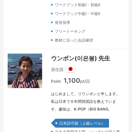
韓国語を楽しんでいただけるようにお教
ワークブック初級Ⅰ・初級Ⅱ
え…
続きを見る »
ワークブック中級Ⅰ・中級Ⅱ
発音指導
フリートーキング
教材に沿った会話練習
ウンボン(이은봉) 先生
居住国
日
1,100
本
Point
pt/回
はじめまして。リウンボンと申します。
私は日本で８年間韓国語を教えていま
す。趣味は、K‐POP（BIG BANG,
BTS）、韓流ドラマ、旅行、料理です。
日本語可能（上級レベル）
最近は、日韓民間交流に興味を持って、
できる韓国語入門 ハングルの読み書