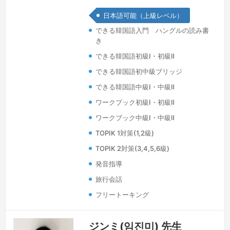
ります。これらを皆さと共有したいと思
日本語可能（上級レベル）
います。現在、韓国にある日本の企業で
できる韓国語入門 ハングルの読み書
駐在員として来られた日本の方々に韓国
き
語を教えております。もちろん、韓国人
できる韓国語初級Ⅰ・初級Ⅱ
には日本語も教えています。＾＾皆様の
ニーズに合わせて楽しく、そして分かり
できる韓国語初中級ブリッジ
やすく韓国語学習をサポートします。正
できる韓国語中級Ⅰ・中級Ⅱ
しい文法だけでなく自然な韓国語が話せ
ワークブック初級Ⅰ・初級Ⅱ
るよう…
続きを見る »
ワークブック中級Ⅰ・中級Ⅱ
TOPIK 1対策(1,2級)
TOPIK 2対策(3,4,5,6級)
発音指導
旅行会話
フリートーキング
ジンミ(임진미) 先生