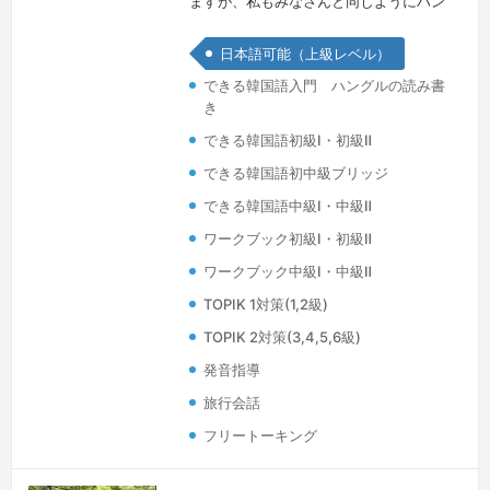
ますが、私もみなさんと同じようにハン
グルの学習から始めました。初めは記号
日本語可能（上級レベル）
のように見えていたハングルも、勉強を
できる韓国語入門 ハングルの読み書
続けるうちに言葉として自然に認識でき
き
るようになり、まるで新しい世界にやっ
できる韓国語初級Ⅰ・初級Ⅱ
てきたような感覚を覚えたことを、今で
も鮮明に思い出します。みなさんも、私
できる韓国語初中級ブリッジ
と一緒に韓国語の世界への一歩を踏み出
できる韓国語中級Ⅰ・中級Ⅱ
してみませんか？「アットホームな雰囲
ワークブック初級Ⅰ・初級Ⅱ
気…
続きを見る »
ワークブック中級Ⅰ・中級Ⅱ
TOPIK 1対策(1,2級)
TOPIK 2対策(3,4,5,6級)
発音指導
旅行会話
フリートーキング