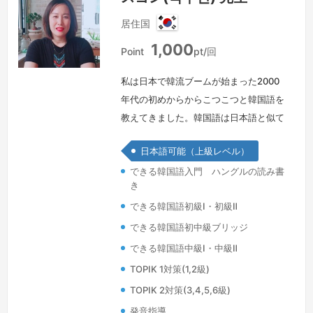
居住国
韓
1,000
国
Point
pt/回
私は日本で韓流ブームが始まった2000
年代の初めからからこつこつと韓国語を
教えてきました。韓国語は日本語と似て
いながらも異なる文法や発音の変化で難
日本語可能（上級レベル）
しいところがあります。しかし、心配し
できる韓国語入門 ハングルの読み書
ないでください。システマティックな教
き
材と共に楽しくて面白いレッスンを皆様
できる韓国語初級Ⅰ・初級Ⅱ
と一緒にします。
続きを見る »
できる韓国語初中級ブリッジ
できる韓国語中級Ⅰ・中級Ⅱ
TOPIK 1対策(1,2級)
TOPIK 2対策(3,4,5,6級)
発音指導