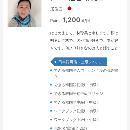
居住国
日
1,200
本
Point
pt/回
はじめまして。林珍美と申します。私は
明るい性格で、犬や猫が好きで、本が好
きです。何より好きなのは人と話すこと
です。留学して、日本で暮らし始めてか
日本語可能（上級レベル）
ら多くの日本人と出会い、いろんな世代
できる韓国語入門 ハングルの読み書
に渡って韓国語を教えてきました。私
き
は“継続は力なり”という言葉を信じ、出
できる韓国語初級Ⅰ・初級Ⅱ
会った方々に毎回より楽しく、ナチュラ
ルな韓国語が話せるようにお手伝いさせ
できる韓国語初中級ブリッジ
ていただきます。どうぞよろしくお願い
できる韓国語中級Ⅰ・中級Ⅱ
いたします。
続きを見る »
ワークブック初級Ⅰ・初級Ⅱ
ワークブック中級Ⅰ・中級Ⅱ
TOPIK 1対策(1,2級)