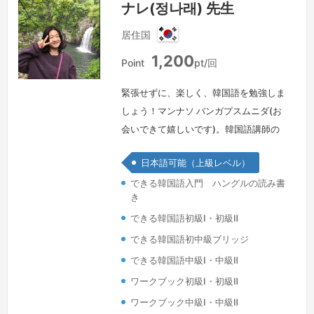
ナレ(정나래) 先生
居住国
韓
1,200
国
Point
pt/回
緊張せずに、楽しく、韓国語を勉強しま
しょう！マンナソ バンガプスムニダ(お
会いできて嬉しいです)。韓国語講師の
ナレです。私が日本語を勉強してきたこ
日本語可能（上級レベル）
とを振り返ってみると、とても楽しかっ
できる韓国語入門 ハングルの読み書
た記憶ばかりです。なぜかというと、そ
き
こにはいつも友達がいたからです。間違
できる韓国語初級Ⅰ・初級Ⅱ
えても大丈夫、間違えたからこそ勉強に
なる。そのような気持ちで勉強をしてき
できる韓国語初中級ブリッジ
て、今は日韓翻訳者になりました。今回
できる韓国語中級Ⅰ・中級Ⅱ
は私があなたの友達になります。一緒
ワークブック初級Ⅰ・初級Ⅱ
に、…
続きを見る »
ワークブック中級Ⅰ・中級Ⅱ