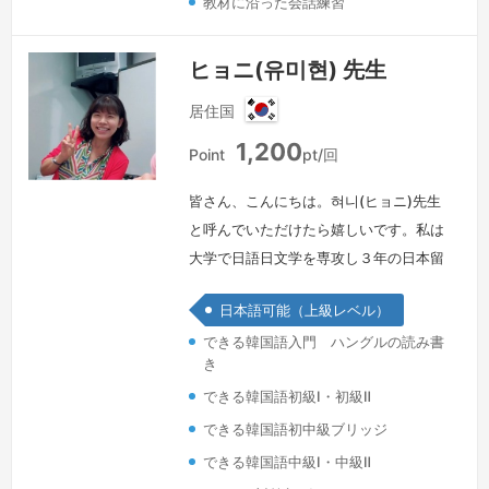
教材に沿った会話練習
ヒョニ(유미현) 先生
居住国
韓
1,200
国
Point
pt/回
皆さん、こんにちは。혀니(ヒョニ)先生
と呼んでいただけたら嬉しいです。私は
大学で日語日文学を専攻し３年の日本留
学後、韓国のYBMというところで１０
日本語可能（上級レベル）
年間日本語を教えました。日本語も韓国
できる韓国語入門 ハングルの読み書
語も長年教えていたお陰で日本語と韓国
き
語の違いについてはよく理解しており、
できる韓国語初級Ⅰ・初級Ⅱ
それを皆さんと共有したいです。「韓国
語の勉強をどの方法で始めればいいかわ
できる韓国語初中級ブリッジ
からない、発音の覚え方がわからない、
できる韓国語中級Ⅰ・中級Ⅱ
聞き取りが難しい」などの悩みをよく聞