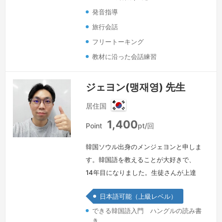
発音指導
旅行会話
フリートーキング
教材に沿った会話練習
ジェヨン(맹재영) 先生
居住国
韓
1,400
国
Point
pt/回
韓国ソウル出身のメンジェヨンと申しま
す。韓国語を教えることが大好きで、
14年目になりました。生徒さんが上達
するたびに喜びを感じています。九州大
日本語可能（上級レベル）
学でデザインの博士の学位を取り、様々
できる韓国語入門 ハングルの読み書
な分野で教える仕事をしてきましたが、
き