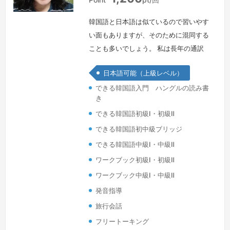
国
韓国語と日本語は似ているので習いやす
い面もありますが、そのために混同する
ことも多いでしょう。 私は長年の通訳
経験から、紛らわしい表現でも色々の例
日本語可能（上級レベル）
を挙げてより分かりやすく説明させてい
できる韓国語入門 ハングルの読み書
ただけると思います。 ご自分の話した
き
いことが韓国語ではどのような表現にな
できる韓国語初級Ⅰ・初級Ⅱ
るのか、一緒に楽しく勉強していければ
良いですね。よろしくお願いいたしま
できる韓国語初中級ブリッジ
す。
続きを見る »
できる韓国語中級Ⅰ・中級Ⅱ
ワークブック初級Ⅰ・初級Ⅱ
ワークブック中級Ⅰ・中級Ⅱ
発音指導
旅行会話
フリートーキング