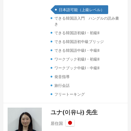
のレベルや目的に合わせた分かりやすい
日本語可能（上級レベル）
授業を心がけています。タイに来る前は
できる韓国語入門 ハングルの読み書
日本に4年間住んでおり、日本航空
き
（JAL）で通訳客室乗務員として勤務し
できる韓国語初級Ⅰ・初級Ⅱ
た経験があります。また、学生時代には
校内アナウンサーとして活動し、JALで
できる韓国語初中級ブリッジ
は機内アナウンスも担当していました。
できる韓国語中級Ⅰ・中級Ⅱ
その経験を活かし、韓国語の発音やイン
ワークブック初級Ⅰ・初級Ⅱ
ト…
続きを見る »
ワークブック中級Ⅰ・中級Ⅱ
発音指導
旅行会話
フリートーキング
ユナ(이유나) 先生
居住国
日