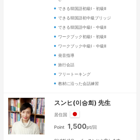
今は大阪に住んでおり、大阪外語専門学
できる韓国語初級Ⅰ・初級Ⅱ
校で韓国語学科の講師をしてました。現
在は韓国ソウルで個人、グループで韓国
できる韓国語初中級ブリッジ
語を教えています。スタートをしっかり
できる韓国語中級Ⅰ・中級Ⅱ
正しくすると後々楽になります。をしっ
ワークブック初級Ⅰ・初級Ⅱ
かり正…
続きを見る »
ワークブック中級Ⅰ・中級Ⅱ
発音指導
旅行会話
フリートーキング
教材に沿った会話練習
スンヒ(이승희) 先生
居住国
日
1,500
本
Point
pt/回