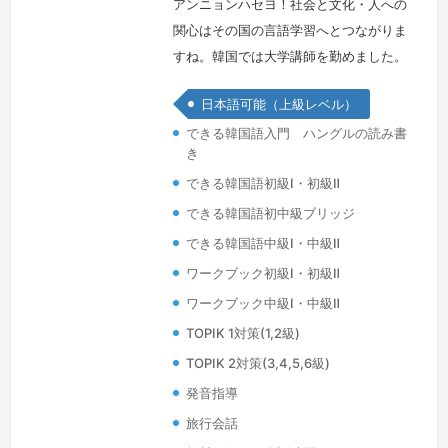
アンニョンハセヨ！社会と文化・人への
関心はその国の言語学習へとつながりま
すね。韓国では大学講師を勤めました。
日韓両国の比較文化は博士課程までの専
日本語可能（上級レベル）
門分野でもあるので、今も大学や公的機
できる韓国語入門 ハングルの読み書
関において韓国語教育の様々な分野に至
き
る授業を行っております。私の授業で
できる韓国語初級Ⅰ・初級Ⅱ
は、しっかりと文法や語学知識も教えて
いますが、韓国旅行・映画・ドラマ・
できる韓国語初中級ブリッジ
K-POPはもちろん、韓国料理と文学・
できる韓国語中級Ⅰ・中級Ⅱ
社会などに関する知識も共有しながら、
ワークブック初級Ⅰ・初級Ⅱ
幅広い…
続きを見る »
ワークブック中級Ⅰ・中級Ⅱ
TOPIK 1対策(1,2級)
TOPIK 2対策(3,4,5,6級)
発音指導
旅行会話