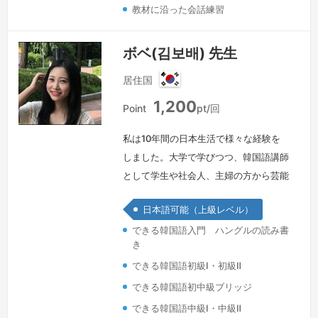
教材に沿った会話練習
ボベ(김보배) 先生
居住国
韓
1,200
国
Point
pt/回
私は10年間の日本生活で様々な経験を
しました。大学で学びつつ、韓国語講師
として学生や社会人、主婦の方から芸能
人まで多くの方に教えました。スターバ
日本語可能（上級レベル）
ックスや区役所でのアルバイトも経験し
できる韓国語入門 ハングルの読み書
ました。2019年に帰国してからは、日
き
韓同時通訳となるべく大学院で専門的に
できる韓国語初級Ⅰ・初級Ⅱ
勉強しつつ、YBMという韓国最大の語
学学校で日本語も教えています。私は、
できる韓国語初中級ブリッジ
言葉のプロとして「正確で」「自然な」
できる韓国語中級Ⅰ・中級Ⅱ