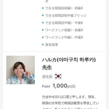
き
づき、韓国に戻ってから韓国語も専攻し
できる韓国語初級Ⅰ・初級Ⅱ
ました。日本語と韓国語両方を専攻した
私だからこそ、特に外国語学習者の気持
できる韓国語初中級ブリッジ
ちをよく理解出来、深く共感できるパー
できる韓国語中級Ⅰ・中級Ⅱ
トナーになれると思っています。一緒に
ワークブック初級Ⅰ・初級Ⅱ
会話…
続きを見る »
ワークブック中級Ⅰ・中級Ⅱ
発音指導
ハルカ(야마구치 하루카)
先生
居住国
韓
1,000
国
Point
pt/回
안녕하세요! 山口遥と申します。現在、
韓国の大学院で韓国語教育を専攻してい