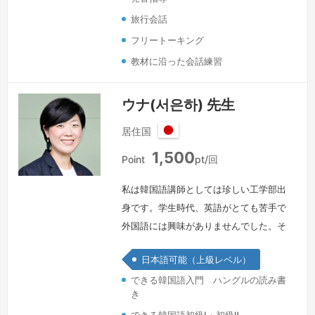
旅行会話
フリートーキング
教材に沿った会話練習
ウナ(서은하) 先生
居住国
日
1,500
本
Point
pt/回
私は韓国語講師としては珍しい工学部出
身です。学生時代、英語がとても苦手で
外国語には興味がありませんでした。そ
んな私が偶然日本語と出会い、外国語の
日本語可能（上級レベル）
面白さを知りました。その理由は、日本
できる韓国語入門 ハングルの読み書
語を通じて意思疎通だけなく、差異と理
き
解を学んだからです。日本語が韓国語と