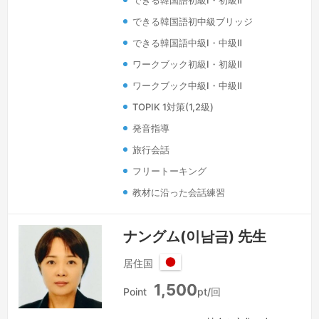
できる韓国語初級Ⅰ・初級Ⅱ
語順と表現が似ているので、容易く習得
できるだろうという少し不純な動機で始
できる韓国語初中級ブリッジ
めましたが、今は日本語を通じてもう一
できる韓国語中級Ⅰ・中級Ⅱ
度韓国語を再発見し、学び、少し大げさ
ワークブック初級Ⅰ・初級Ⅱ
です…
続きを見る »
ワークブック中級Ⅰ・中級Ⅱ
TOPIK 1対策(1,2級)
発音指導
旅行会話
フリートーキング
教材に沿った会話練習
ナングム(이남금) 先生
居住国
日
1,500
本
Point
pt/回