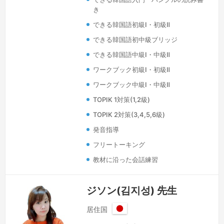
オンライン国際交流会を開催する活躍も
き
やっています。また、TOPIK作文対策も
できる韓国語初級Ⅰ・初級Ⅱ
丁寧に指導することができます。よろし
くお願い致します。
続きを見る »
できる韓国語初中級ブリッジ
できる韓国語中級Ⅰ・中級Ⅱ
ワークブック初級Ⅰ・初級Ⅱ
ワークブック中級Ⅰ・中級Ⅱ
TOPIK 1対策(1,2級)
TOPIK 2対策(3,4,5,6級)
発音指導
フリートーキング
教材に沿った会話練習
ジソン(김지성) 先生
居住国
日