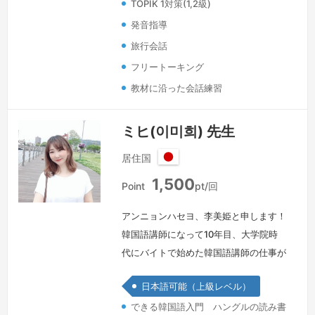
TOPIK 1対策(1,2級)
き…
続きを見る »
発音指導
旅行会話
フリートーキング
教材に沿った会話練習
ミヒ(이미희) 先生
居住国
日
1,500
本
Point
pt/回
アンニョンハセヨ、李美姫と申します！
韓国語講師になって10年目、大学院時
代にバイトで始めた韓国語講師の仕事が
今は生業になっています。私にとって授
日本語可能（上級レベル）
業は単なる仕事ではなく、みんなと過ご
できる韓国語入門 ハングルの読み書
せる楽しい時間であり、学生のみなさん