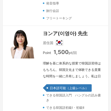
発音指導
旅行会話
フリートーキング
ヨンア(이영아) 先生
居住国
韓
1,500
国
Point
pt/回
理解を基に体系的な授業で韓国語習得は
もちろん、韓国文化まで体験できる貴重
な時間を一緒に共有しましょう。私は日
本で日本語教育を専攻し、教育に関する
日本語可能（上級レベル）
知識や日本文化など、様々な分野におい
できる韓国語入門 ハングルの読み書
て勉強しました。大学院を卒業してから
き
は新大阪語学院の韓国語講師として働き
できる韓国語初級Ⅰ・初級Ⅱ
始め、できる韓国語初級Ⅰ・Ⅱ会話トレー