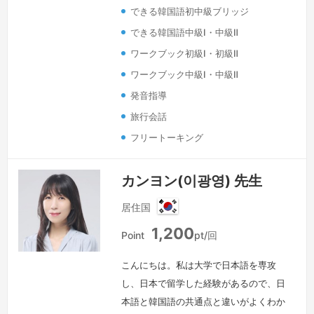
ニングの動画制作、韓国語スピーチコン
できる韓国語初中級ブリッジ
テスト計画及び進行を担当しました。聞
できる韓国語中級Ⅰ・中級Ⅱ
いて話すという参加型訓練を通し、短い
ワークブック初級Ⅰ・初級Ⅱ
時…
続きを見る »
ワークブック中級Ⅰ・中級Ⅱ
発音指導
旅行会話
フリートーキング
カンヨン(이광영) 先生
居住国
韓
1,200
国
Point
pt/回
こんにちは。私は大学で日本語を専攻
し、日本で留学した経験があるので、日
本語と韓国語の共通点と違いがよくわか