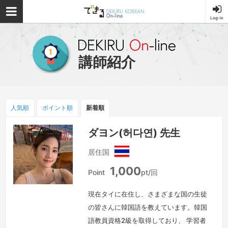
Log-in
できる韓国語オ
ンライン
講師紹介
人気順
ポイント
順
新着順
ダヨン(허다연) 先生
居住国
タ
1,000
イ
Point
pt/回
現在タイに在住し、さまざまな国の生徒
の皆さんに韓国語を教えています。韓国
語教員資格2級を取得しており、 学習者