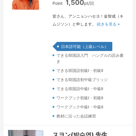
1,500
本
Point
pt/回
皆さん、アンニョンハセヨ！金智成（キ
ムジソン）と申します。
続きを見る »
日本語可能（上級レベル）
できる韓国語入門 ハングルの読み書
き
できる韓国語初級Ⅰ・初級Ⅱ
できる韓国語初中級ブリッジ
できる韓国語中級Ⅰ・中級Ⅱ
ワークブック初級Ⅰ・初級Ⅱ
ワークブック中級Ⅰ・中級Ⅱ
教材に沿った会話練習
スヨン(박수연) 先生