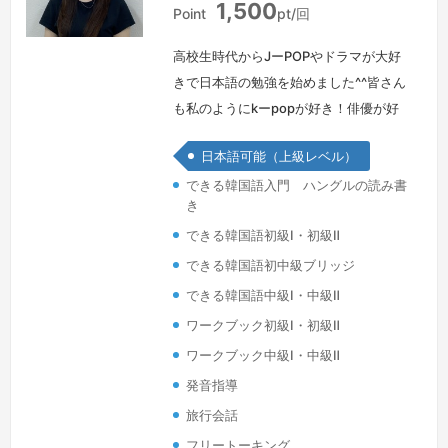
1,500
本
Point
pt/回
高校生時代からJーPOPやドラマが大好
きで日本語の勉強を始めました^^皆さん
も私のようにkーpopが好き！俳優が好
き！旅行が好き！ご飯が美味しい！仕事
日本語可能（上級レベル）
で必要！など色々なきっかけで勉強を始
できる韓国語入門 ハングルの読み書
めようと思ったと思います！どうせやる
き
なら！明るく、楽しく勉強することが一
できる韓国語初級Ⅰ・初級Ⅱ
番！ 一緒に勉強してみませんか？^^고
등학생때 부터 일본 음악이나 드라마를
できる韓国語初中級ブリッジ
좋아해서 일본어 공부를 시작했어요.여러
できる韓国語中級Ⅰ・中級Ⅱ
분도 한국 음악이나…
続きを見る »
ワークブック初級Ⅰ・初級Ⅱ
ワークブック中級Ⅰ・中級Ⅱ
発音指導
旅行会話
フリートーキング