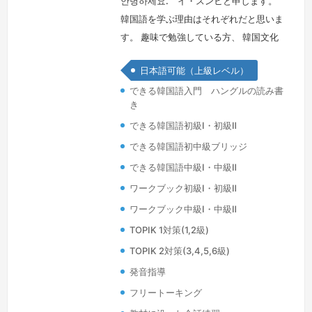
안녕하세요. イ・スンヒと申します。
韓国語を学ぶ理由はそれぞれだと思いま
す。 趣味で勉強している方、 韓国文化
（K-POP,ドラマ,映画）が好きで勉強し
日本語可能（上級レベル）
ている方、 職場で韓国語が必要な方 、
できる韓国語入門 ハングルの読み書
韓国旅行のため、など、 個人の必要な
き
ニーズに合わせて目標を達成することが
できる韓国語初級Ⅰ・初級Ⅱ
できるようにサポートしたいと思いま
す。これから韓国語を始めたい方も、勉
できる韓国語初中級ブリッジ
強中の方も、私が全力でサポートしま
できる韓国語中級Ⅰ・中級Ⅱ
す。皆さんのペースに合わせ、楽しい…
ワークブック初級Ⅰ・初級Ⅱ
続きを見る »
ワークブック中級Ⅰ・中級Ⅱ
TOPIK 1対策(1,2級)
TOPIK 2対策(3,4,5,6級)
発音指導
フリートーキング