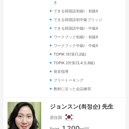
き
との出会いは私の人生の大切な宝物で
できる韓国語初級Ⅰ・初級Ⅱ
す。このようにオンラインで出会ったの
も運命！（笑）みなさんの一人一人のニ
できる韓国語初中級ブリッジ
ーズに合わせた内容で楽しい授業時間に
できる韓国語中級Ⅰ・中級Ⅱ
します。あまり厳しい先生ではございま
ワークブック初級Ⅰ・初級Ⅱ
せんの…
続きを見る »
ワークブック中級Ⅰ・中級Ⅱ
TOPIK 1対策(1,2級)
TOPIK 2対策(3,4,5,6級)
発音指導
フリートーキング
教材に沿った会話練習
ジョンスン(최정순) 先生
居住国
韓
1,200
Point
pt/回