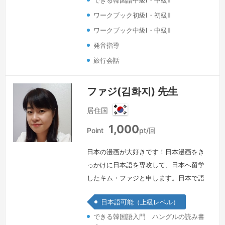
できる韓国語中級Ⅰ・中級Ⅱ
に楽しい時間を過ごせたら嬉しいです。
ワークブック初級Ⅰ・初級Ⅱ
続きを見る »
ワークブック中級Ⅰ・中級Ⅱ
発音指導
旅行会話
ファジ(김화지) 先生
居住国
韓
1,000
国
Point
pt/回
日本の漫画が大好きです！日本漫画をき
っかけに日本語を専攻して、日本へ留学
したキム・ファジと申します。日本で語
学研修を終えて会社勤めをしていたので
日本語可能（上級レベル）
すが「母国語について深く理解している
できる韓国語入門 ハングルの読み書
人が、外国語も得意だ」ということに気