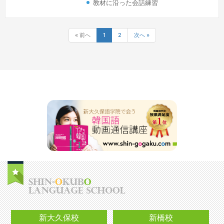
教材に沿った会話練習
« 前へ
1
2
次へ »
新大久保校
新橋校