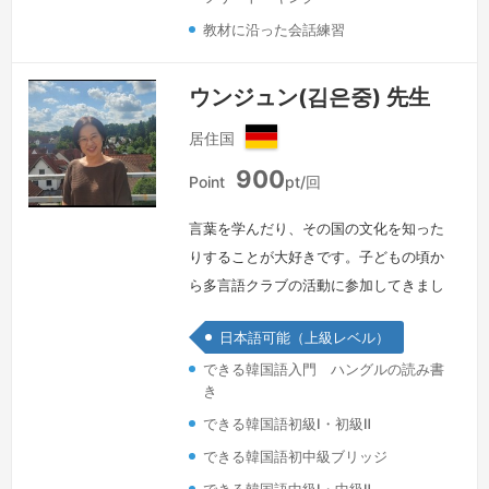
教材に沿った会話練習
ウンジュン(김은중) 先生
居住国
ド
900
イ
Point
pt/回
ツ
言葉を学んだり、その国の文化を知った
りすることが大好きです。子どもの頃か
ら多言語クラブの活動に参加してきまし
た。30年以上ホームステイを受け入れ
日本語可能（上級レベル）
てきた経験があり、いろいろな国の友達
できる韓国語入門 ハングルの読み書
と出会い、多様な文化に触れる機会に恵
き
まれました。現在はドイツに住みなが
できる韓国語初級Ⅰ・初級Ⅱ
ら、韓国語を通して韓国の文化を紹介し
ています。韓国料理や伝統工芸の「ポジ
できる韓国語初中級ブリッジ
ャギ」が大好きで、たくさんの方と一緒