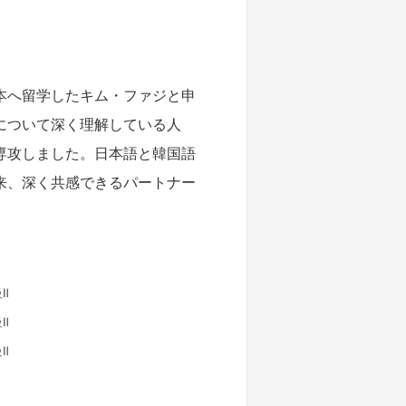
本へ留学したキム・ファジと申
について深く理解している人
専攻しました。日本語と韓国語
来、深く共感できるパートナー
Ⅱ
Ⅱ
Ⅱ