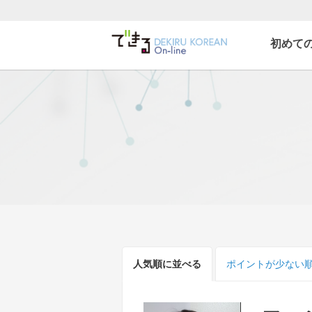
初めて
できる韓国語オンライ
ン
人気順
に並べる
ポイント
が少ない