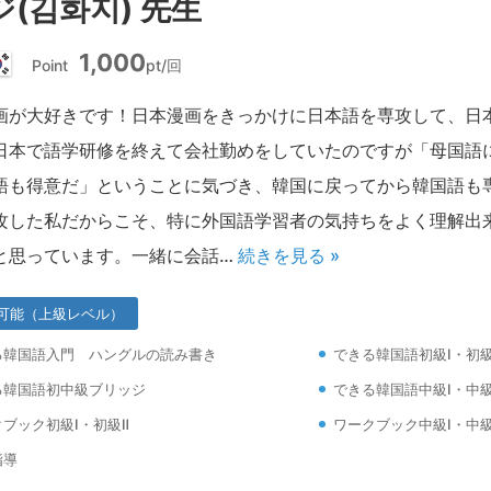
(김화지) 先生
1,000
Point
pt/回
韓
国
画が大好きです！日本漫画をきっかけに日本語を専攻して、日
日本で語学研修を終えて会社勤めをしていたのですが「母国語
語も得意だ」ということに気づき、韓国に戻ってから韓国語も
攻した私だからこそ、特に外国語学習者の気持ちをよく理解出
と思っています。一緒に会話…
続きを見る »
可能（上級レベル）
る韓国語入門 ハングルの読み書き
できる韓国語初級Ⅰ・初級
る韓国語初中級ブリッジ
できる韓国語中級Ⅰ・中級
ブック初級Ⅰ・初級Ⅱ
ワークブック中級Ⅰ・中級
指導