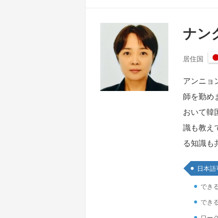
ナング
居住国
アンニョ
師を勤め
おいて韓
識も教え
る知識も
日本語
でき
でき
ワーク