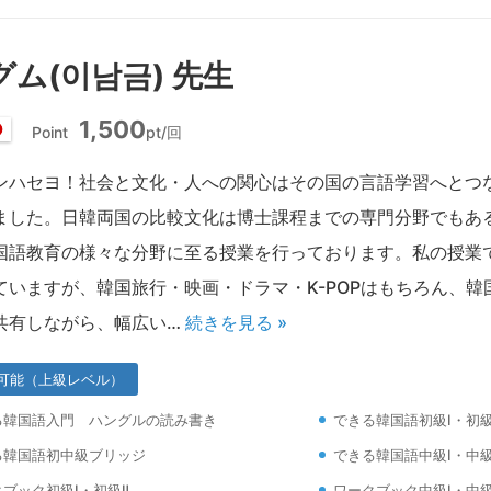
ム(이남금) 先生
1,500
Point
pt/回
日
本
ンハセヨ！社会と文化・人への関心はその国の言語学習へとつ
ました。日韓両国の比較文化は博士課程までの専門分野でもあ
国語教育の様々な分野に至る授業を行っております。私の授業
ていますが、韓国旅行・映画・ドラマ・K-POPはもちろん、
共有しながら、幅広い…
続きを見る »
可能（上級レベル）
る韓国語入門 ハングルの読み書き
できる韓国語初級Ⅰ・初級
る韓国語初中級ブリッジ
できる韓国語中級Ⅰ・中級
ブック初級Ⅰ・初級Ⅱ
ワークブック中級Ⅰ・中級