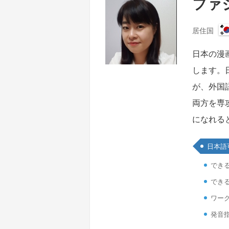
ファジ
居住国
日本の漫
します。
が、外国
両方を専
になれる
日本語
でき
でき
ワーク
発音