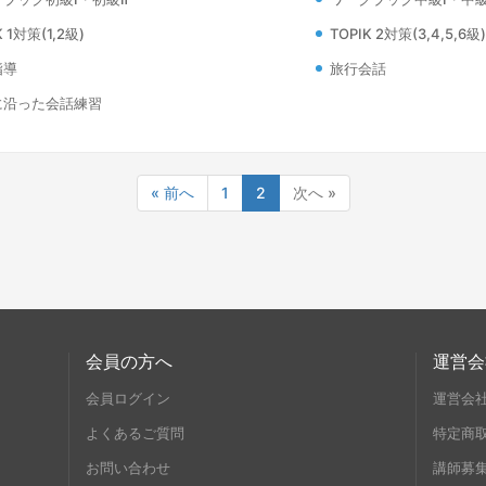
K 1対策(1,2級)
TOPIK 2対策(3,4,5,6級)
指導
旅行会話
に沿った会話練習
« 前へ
1
2
次へ »
会員の方へ
運営会
会員ログイン
運営会
よくあるご質問
特定商
お問い合わせ
講師募