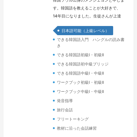
韓国ソウル出身のメンジェヨンと申しま
す。韓国語を教えることが大好きで、
14年目になりました。生徒さんが上達
するたびに喜びを感じています。九州大
日本語可能（上級レベル）
学でデザインの博士の学位を取り、様々
できる韓国語入門 ハングルの読み書
な分野で教える仕事をしてきましたが、
き
今は大阪に住んでおり、大阪外語専門学
できる韓国語初級Ⅰ・初級Ⅱ
校で韓国語学科の講師をしてました。現
在は韓国ソウルで個人、グループで韓国
できる韓国語初中級ブリッジ
語を教えています。スタートをしっかり
できる韓国語中級Ⅰ・中級Ⅱ
正しくすると後々楽になります。をしっ
ワークブック初級Ⅰ・初級Ⅱ
かり正…
続きを見る »
ワークブック中級Ⅰ・中級Ⅱ
発音指導
旅行会話
フリートーキング
教材に沿った会話練習