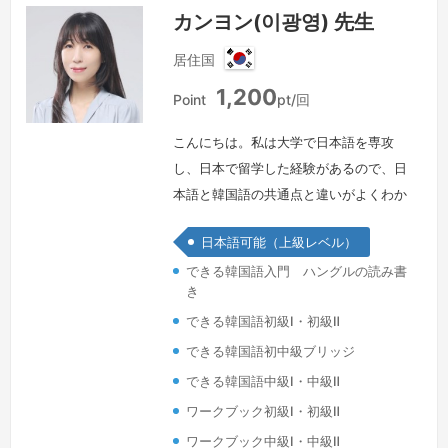
カンヨン(이광영) 先生
居住国
韓
1,200
国
Point
pt/回
こんにちは。私は大学で日本語を専攻
し、日本で留学した経験があるので、日
本語と韓国語の共通点と違いがよくわか
ります。これらを皆さと共有したいと思
日本語可能（上級レベル）
います。現在、韓国にある日本の企業で
できる韓国語入門 ハングルの読み書
駐在員として来られた日本の方々に韓国
き
語を教えております。もちろん、韓国人
できる韓国語初級Ⅰ・初級Ⅱ
には日本語も教えています。＾＾皆様の
ニーズに合わせて楽しく、そして分かり
できる韓国語初中級ブリッジ
やすく韓国語学習をサポートします。正
できる韓国語中級Ⅰ・中級Ⅱ
しい文法だけでなく自然な韓国語が話せ
ワークブック初級Ⅰ・初級Ⅱ
るよう…
続きを見る »
ワークブック中級Ⅰ・中級Ⅱ