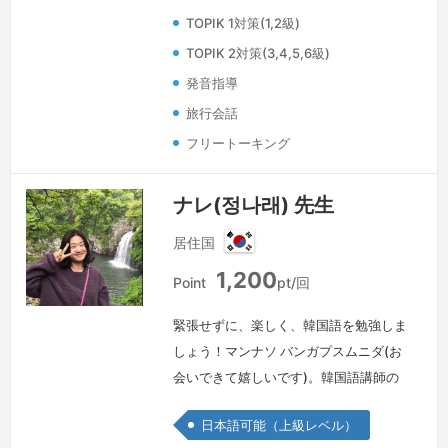
TOPIK 1対策(1,2級)
TOPIK 2対策(3,4,5,6級)
発音指導
旅行会話
フリートーキング
ナレ(정나래) 先生
居住国
韓
1,200
国
Point
pt/回
緊張せずに、楽しく、韓国語を勉強しま
しょう！マンナソ バンガプスムニダ(お
会いできて嬉しいです)。韓国語講師の
ナレです。私が日本語を勉強してきたこ
日本語可能（上級レベル）
とを振り返ってみると、とても楽しかっ