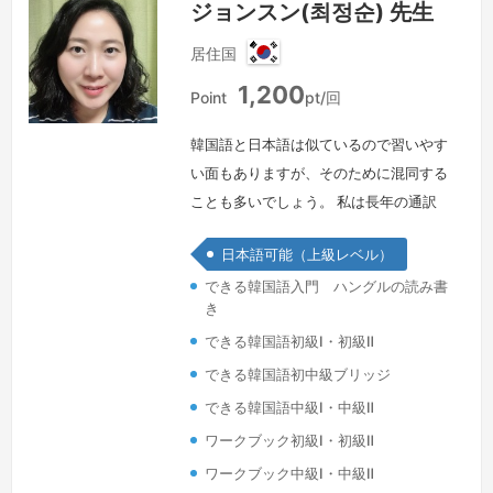
ジョンスン(최정순) 先生
居住国
韓
1,200
国
Point
pt/回
韓国語と日本語は似ているので習いやす
い面もありますが、そのために混同する
ことも多いでしょう。 私は長年の通訳
経験から、紛らわしい表現でも色々の例
日本語可能（上級レベル）
を挙げてより分かりやすく説明させてい
できる韓国語入門 ハングルの読み書
ただけると思います。 ご自分の話した
き
いことが韓国語ではどのような表現にな
できる韓国語初級Ⅰ・初級Ⅱ
るのか、一緒に楽しく勉強していければ
良いですね。よろしくお願いいたしま
できる韓国語初中級ブリッジ
す。
続きを見る »
できる韓国語中級Ⅰ・中級Ⅱ
ワークブック初級Ⅰ・初級Ⅱ
ワークブック中級Ⅰ・中級Ⅱ