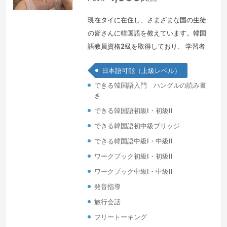
現在タイに在住し、さまざまな国の生徒
の皆さんに韓国語を教えています。韓国
語教員資格2級を取得しており、 学習者
のレベルや目的に合わせた分かりやすい
日本語可能（上級レベル）
授業を心がけています。タイに来る前は
できる韓国語入門 ハングルの読み書
日本に4年間住んでおり、日本航空
き
（JAL）で通訳客室乗務員として勤務し
できる韓国語初級Ⅰ・初級Ⅱ
た経験があります。また、学生時代には
校内アナウンサーとして活動し、JALで
できる韓国語初中級ブリッジ
は機内アナウンスも担当していました。
できる韓国語中級Ⅰ・中級Ⅱ
その経験を活かし、韓国語の発音やイン
ワークブック初級Ⅰ・初級Ⅱ
ト…
続きを見る »
ワークブック中級Ⅰ・中級Ⅱ
発音指導
旅行会話
フリートーキング