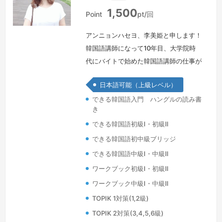
日
1,500
本
Point
pt/回
アンニョンハセヨ、李美姫と申します！
韓国語講師になって10年目、大学院時
代にバイトで始めた韓国語講師の仕事が
今は生業になっています。私にとって授
日本語可能（上級レベル）
業は単なる仕事ではなく、みんなと過ご
できる韓国語入門 ハングルの読み書
せる楽しい時間であり、学生のみなさん
き
との出会いは私の人生の大切な宝物で
できる韓国語初級Ⅰ・初級Ⅱ
す。このようにオンラインで出会ったの
も運命！（笑）みなさんの一人一人のニ
できる韓国語初中級ブリッジ
ーズに合わせた内容で楽しい授業時間に
できる韓国語中級Ⅰ・中級Ⅱ
します。あまり厳しい先生ではございま
ワークブック初級Ⅰ・初級Ⅱ
せんの…
続きを見る »
ワークブック中級Ⅰ・中級Ⅱ
TOPIK 1対策(1,2級)
TOPIK 2対策(3,4,5,6級)