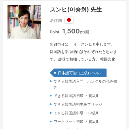
スンヒ(이승희) 先生
居住国
日
1,500
本
Point
pt/回
안녕하세요. イ・スンヒと申します。
韓国語を学ぶ理由はそれぞれだと思いま
す。 趣味で勉強している方、 韓国文化
（K-POP,ドラマ,映画）が好きで勉強し
日本語可能（上級レベル）
ている方、 職場で韓国語が必要な方 、
できる韓国語入門 ハングルの読み書
韓国旅行のため、など、 個人の必要な
き
ニーズに合わせて目標を達成することが
できる韓国語初級Ⅰ・初級Ⅱ
できるようにサポートしたいと思いま
す。これから韓国語を始めたい方も、勉
できる韓国語初中級ブリッジ
強中の方も、私が全力でサポートしま
できる韓国語中級Ⅰ・中級Ⅱ
す。皆さんのペースに合わせ、楽しい…
ワークブック初級Ⅰ・初級Ⅱ
続きを見る »