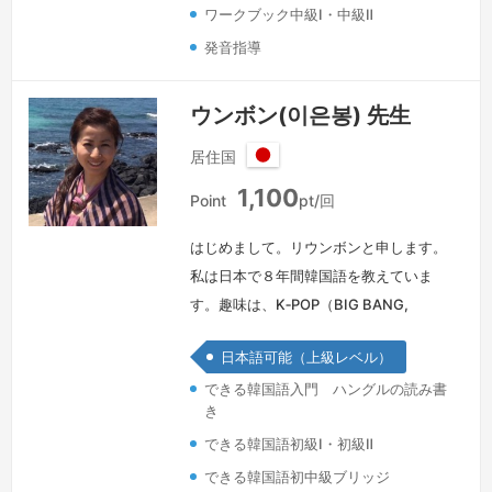
会話…
続きを見る »
ワークブック中級Ⅰ・中級Ⅱ
発音指導
ウンボン(이은봉) 先生
居住国
日
1,100
本
Point
pt/回
はじめまして。リウンボンと申します。
私は日本で８年間韓国語を教えていま
す。趣味は、K‐POP（BIG BANG,
BTS）、韓流ドラマ、旅行、料理です。
日本語可能（上級レベル）
最近は、日韓民間交流に興味を持って、
できる韓国語入門 ハングルの読み書
オンライン国際交流会を開催する活躍も
き
やっています。また、TOPIK作文対策も
できる韓国語初級Ⅰ・初級Ⅱ
丁寧に指導することができます。よろし
くお願い致します。
続きを見る »
できる韓国語初中級ブリッジ