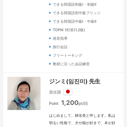
できる韓国語初級Ⅰ・初級Ⅱ
それを皆さんと共有したいです。「韓国
語の勉強をどの方法で始めればいいかわ
できる韓国語初中級ブリッジ
からない、発音の覚え方がわからない、
できる韓国語中級Ⅰ・中級Ⅱ
聞き取りが難しい」などの悩みをよく聞
TOPIK 1対策(1,2級)
き…
続きを見る »
発音指導
旅行会話
フリートーキング
教材に沿った会話練習
ジンミ(임진미) 先生
居住国
日
1,200
本
Point
pt/回
はじめまして。林珍美と申します。私は
明るい性格で、犬や猫が好きで、本が好