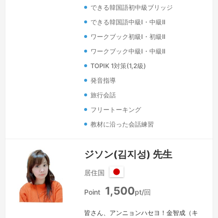
しています。
続きを見る »
できる韓国語初中級ブリッジ
できる韓国語中級Ⅰ・中級Ⅱ
ワークブック初級Ⅰ・初級Ⅱ
ワークブック中級Ⅰ・中級Ⅱ
TOPIK 1対策(1,2級)
発音指導
旅行会話
フリートーキング
教材に沿った会話練習
ジソン(김지성) 先生
居住国
日
1,500
本
Point
pt/回
皆さん、アンニョンハセヨ！金智成（キ