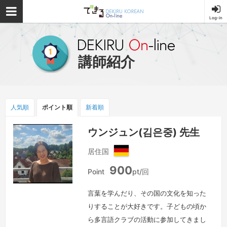
Log-in
できる韓国語オ
ンライン
講師紹介
人気順
ポイント
順
新着順
ウンジュン(김은중) 先生
居住国
ド
900
イ
Point
pt/回
ツ
言葉を学んだり、その国の文化を知った
りすることが大好きです。子どもの頃か
ら多言語クラブの活動に参加してきまし