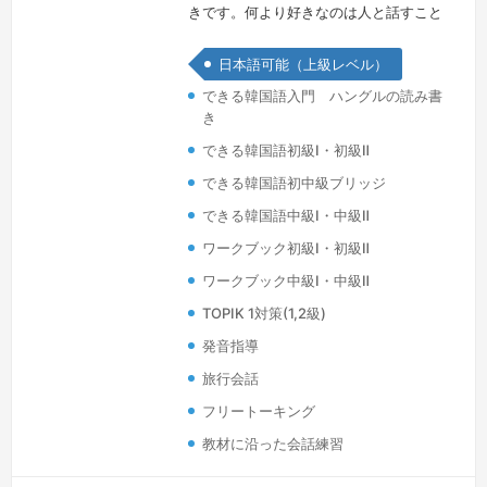
きです。何より好きなのは人と話すこと
です。留学して、日本で暮らし始めてか
日本語可能（上級レベル）
ら多くの日本人と出会い、いろんな世代
できる韓国語入門 ハングルの読み書
に渡って韓国語を教えてきました。私
き
は“継続は力なり”という言葉を信じ、出
できる韓国語初級Ⅰ・初級Ⅱ
会った方々に毎回より楽しく、ナチュラ
ルな韓国語が話せるようにお手伝いさせ
できる韓国語初中級ブリッジ
ていただきます。どうぞよろしくお願い
できる韓国語中級Ⅰ・中級Ⅱ
いたします。
続きを見る »
ワークブック初級Ⅰ・初級Ⅱ
ワークブック中級Ⅰ・中級Ⅱ
TOPIK 1対策(1,2級)
発音指導
旅行会話
フリートーキング
教材に沿った会話練習