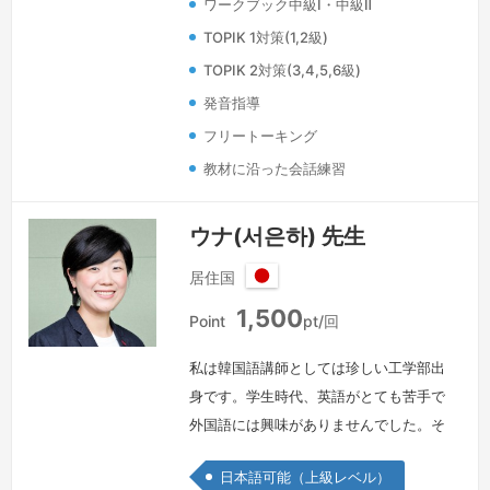
ワークブック中級Ⅰ・中級Ⅱ
TOPIK 1対策(1,2級)
TOPIK 2対策(3,4,5,6級)
発音指導
フリートーキング
教材に沿った会話練習
ウナ(서은하) 先生
居住国
日
1,500
本
Point
pt/回
私は韓国語講師としては珍しい工学部出
身です。学生時代、英語がとても苦手で
外国語には興味がありませんでした。そ
んな私が偶然日本語と出会い、外国語の
日本語可能（上級レベル）
面白さを知りました。その理由は、日本