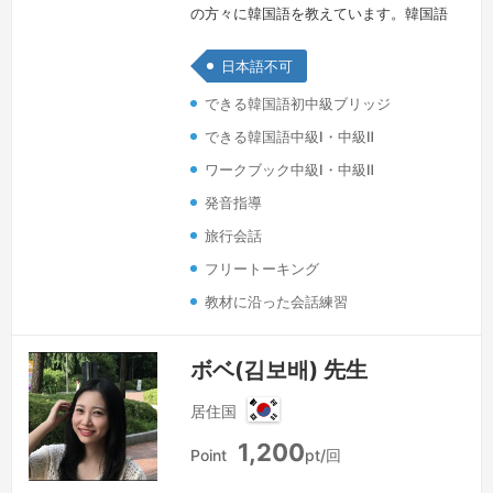
の方々に韓国語を教えています。韓国語
を教える中で出会った生徒の方々との文
日本語不可
化的な交流と意思疎通が私にとって一番
大きな資産です。そのため今日まで韓国
できる韓国語初中級ブリッジ
語を教える仕事を楽しんきています。韓
できる韓国語中級Ⅰ・中級Ⅱ
国語は知れば知るほど魅力のある言語で
ワークブック中級Ⅰ・中級Ⅱ
す。魅力の多い韓国語を学びながら美し
発音指導
い文化も知っていく時間を一緒に過ごし
旅行会話
たいと思います。みなさんが韓国語を学
フリートーキング
習す…
続きを見る »
教材に沿った会話練習
ボベ(김보배) 先生
居住国
韓
1,200
国
Point
pt/回