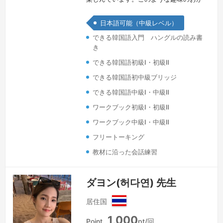
げなのか私は相手とリラックスした雰囲
日本語可能（中級レベル）
気で親しみを持って授業できるとよく言
できる韓国語入門 ハングルの読み書
われます。時には幼馴染みのように気楽
き
で愉快に、ストレスさえ解消できる楽し
できる韓国語初級Ⅰ・初級Ⅱ
い授業のためにいつも努力します。
続
きを見る »
できる韓国語初中級ブリッジ
できる韓国語中級Ⅰ・中級Ⅱ
ワークブック初級Ⅰ・初級Ⅱ
ワークブック中級Ⅰ・中級Ⅱ
フリートーキング
教材に沿った会話練習
ダヨン(허다연) 先生
居住国
タ
1,000
イ
Point
pt/回