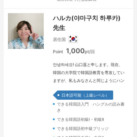
ハルカ(야마구치 하루카)
先生
居住国
韓
1,000
国
Point
pt/回
안녕하세요! 山口遥と申します。現在、
韓国の大学院で韓国語教育を専攻してい
ますが、私もみなさんと同じようにハン
グルの学習から始めました。初めは記号
日本語可能（上級レベル）
のように見えていたハングルも、勉強を
できる韓国語入門 ハングルの読み書
続けるうちに言葉として自然に認識でき
き
るようになり、まるで新しい世界にやっ
できる韓国語初級Ⅰ・初級Ⅱ
てきたような感覚を覚えたことを、今で
も鮮明に思い出します。みなさんも、私
できる韓国語初中級ブリッジ
と一緒に韓国語の世界への一歩を踏み出