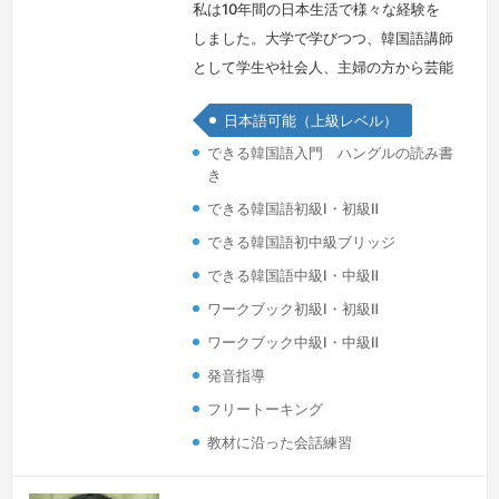
私は10年間の日本生活で様々な経験を
しました。大学で学びつつ、韓国語講師
として学生や社会人、主婦の方から芸能
人まで多くの方に教えました。スターバ
日本語可能（上級レベル）
ックスや区役所でのアルバイトも経験し
できる韓国語入門 ハングルの読み書
ました。2019年に帰国してからは、日
き
韓同時通訳となるべく大学院で専門的に
できる韓国語初級Ⅰ・初級Ⅱ
勉強しつつ、YBMという韓国最大の語
学学校で日本語も教えています。私は、
できる韓国語初中級ブリッジ
言葉のプロとして「正確で」「自然な」
できる韓国語中級Ⅰ・中級Ⅱ
韓国語を楽しんでいただけるようにお教
ワークブック初級Ⅰ・初級Ⅱ
え…
続きを見る »
ワークブック中級Ⅰ・中級Ⅱ
発音指導
フリートーキング
教材に沿った会話練習