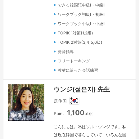
できる韓国語中級Ⅰ・中級Ⅱ
ワークブック初級Ⅰ・初級Ⅱ
ワークブック中級Ⅰ・中級Ⅱ
TOPIK 1対策(1,2級)
TOPIK 2対策(3,4,5,6級)
発音指導
フリートーキング
教材に沿った会話練習
ウンジ(설은지) 先生
居住国
韓
1,100
国
Point
pt/回
こんにちは。私はソル・ウンジです。私
は現在韓国で暮らしていて、いろんな国