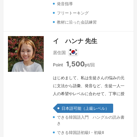
発音指導
フリートーキング
教材に沿った会話練習
イ ハンナ 先生
居住国
韓
1,500
国
Point
pt/回
はじめまして、私は生徒さんの悩みの元
に文法から語彙、発音など、生徒一人一
人の希望やレベルに合わせて、丁寧に授
業を進めていきたいと思います。時には
日本語可能（上級レベル）
人気のK−POPやドラマも取り上げ、韓
できる韓国語入門 ハングルの読み書
国文化に触れつつ、メリハリのある楽し
き
い授業にしたいと思います。何卒皆さん
できる韓国語初級Ⅰ・初級Ⅱ
と韓国語の勉強ができることを楽しみに