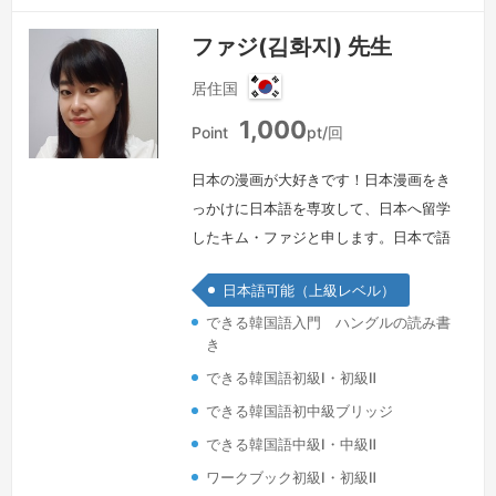
ファジ(김화지) 先生
居住国
韓
1,000
国
Point
pt/回
日本の漫画が大好きです！日本漫画をき
っかけに日本語を専攻して、日本へ留学
したキム・ファジと申します。日本で語
学研修を終えて会社勤めをしていたので
日本語可能（上級レベル）
すが「母国語について深く理解している
できる韓国語入門 ハングルの読み書
人が、外国語も得意だ」ということに気
き
づき、韓国に戻ってから韓国語も専攻し
できる韓国語初級Ⅰ・初級Ⅱ
ました。日本語と韓国語両方を専攻した
私だからこそ、特に外国語学習者の気持
できる韓国語初中級ブリッジ
ちをよく理解出来、深く共感できるパー
できる韓国語中級Ⅰ・中級Ⅱ
トナーになれると思っています。一緒に
ワークブック初級Ⅰ・初級Ⅱ