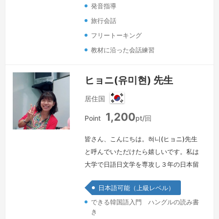
発音指導
旅行会話
フリートーキング
教材に沿った会話練習
ヒョニ(유미현) 先生
居住国
韓
1,200
国
Point
pt/回
皆さん、こんにちは。혀니(ヒョニ)先生
と呼んでいただけたら嬉しいです。私は
大学で日語日文学を専攻し３年の日本留
学後、韓国のYBMというところで１０
日本語可能（上級レベル）
年間日本語を教えました。日本語も韓国
できる韓国語入門 ハングルの読み書
語も長年教えていたお陰で日本語と韓国
き
語の違いについてはよく理解しており、