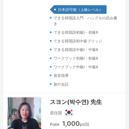
た。30年以上ホームステイを受け入れ
日本語可能（上級レベル）
てきた経験があり、いろいろな国の友達
できる韓国語入門 ハングルの読み書
と出会い、多様な文化に触れる機会に恵
き
まれました。現在はドイツに住みなが
できる韓国語初級Ⅰ・初級Ⅱ
ら、韓国語を通して韓国の文化を紹介し
ています。韓国料理や伝統工芸の「ポジ
できる韓国語初中級ブリッジ
ャギ」が大好きで、たくさんの方と一緒
できる韓国語中級Ⅰ・中級Ⅱ
に楽しい時間を過ごせたら嬉しいです。
ワークブック初級Ⅰ・初級Ⅱ
続きを見る »
ワークブック中級Ⅰ・中級Ⅱ
発音指導
旅行会話
スヨン(박수연) 先生
居住国
韓
1,000
国
Point
pt/回