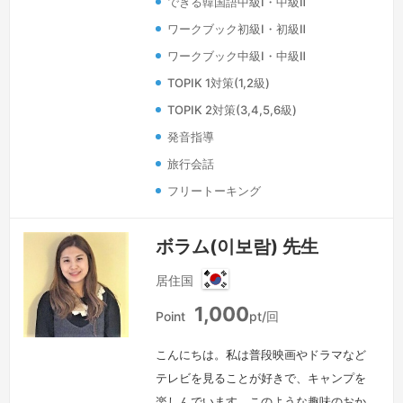
できる韓国語中級Ⅰ・中級Ⅱ
してみませんか？「アットホームな雰囲
ワークブック初級Ⅰ・初級Ⅱ
気…
続きを見る »
ワークブック中級Ⅰ・中級Ⅱ
TOPIK 1対策(1,2級)
TOPIK 2対策(3,4,5,6級)
発音指導
旅行会話
フリートーキング
ボラム(이보람) 先生
居住国
韓
1,000
国
Point
pt/回
こんにちは。私は普段映画やドラマなど
テレビを見ることが好きで、キャンプを
楽しんでいます。このような趣味のおか