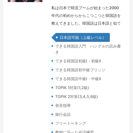
私は日本で韓流ブームが始まった2000
年代の初めからからこつこつと韓国語を
教えてきました。韓国語は日本語と似て
いながらも異なる文法や発音の変化で難
日本語可能（上級レベル）
しいところがあります。しかし、心配し
できる韓国語入門 ハングルの読み書
ないでください。システマティックな教
き
材と共に楽しくて面白いレッスンを皆様
できる韓国語初級Ⅰ・初級Ⅱ
と一緒にします。
続きを見る »
できる韓国語初中級ブリッジ
できる韓国語中級Ⅰ・中級Ⅱ
TOPIK 1対策(1,2級)
TOPIK 2対策(3,4,5,6級)
発音指導
旅行会話
フリートーキング
教材に沿った会話練習