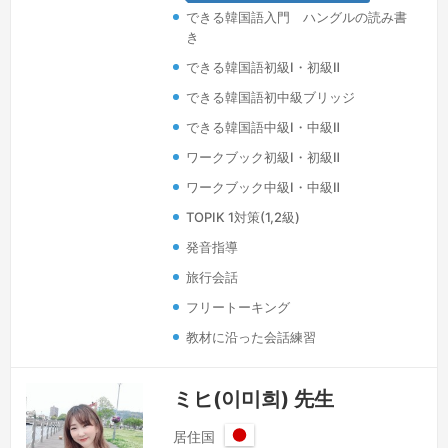
できる韓国語入門 ハングルの読み書
語を通じて意思疎通だけなく、差異と理
き
解を学んだからです。日本語が韓国語と
できる韓国語初級Ⅰ・初級Ⅱ
語順と表現が似ているので、容易く習得
できるだろうという少し不純な動機で始
できる韓国語初中級ブリッジ
めましたが、今は日本語を通じてもう一
できる韓国語中級Ⅰ・中級Ⅱ
度韓国語を再発見し、学び、少し大げさ
ワークブック初級Ⅰ・初級Ⅱ
です…
続きを見る »
ワークブック中級Ⅰ・中級Ⅱ
TOPIK 1対策(1,2級)
発音指導
旅行会話
フリートーキング
教材に沿った会話練習
ミヒ(이미희) 先生
居住国