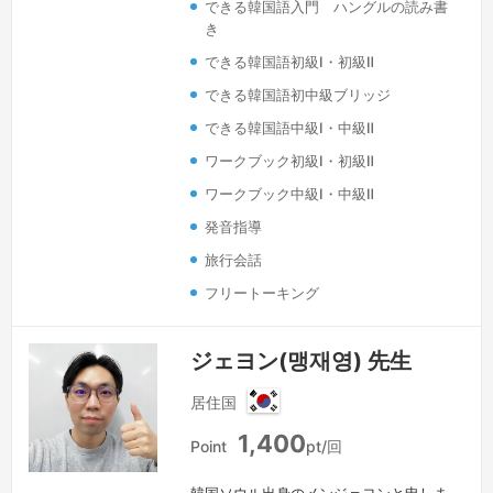
できる韓国語入門 ハングルの読み書
た記憶ばかりです。なぜかというと、そ
き
こにはいつも友達がいたからです。間違
できる韓国語初級Ⅰ・初級Ⅱ
えても大丈夫、間違えたからこそ勉強に
なる。そのような気持ちで勉強をしてき
できる韓国語初中級ブリッジ
て、今は日韓翻訳者になりました。今回
できる韓国語中級Ⅰ・中級Ⅱ
は私があなたの友達になります。一緒
ワークブック初級Ⅰ・初級Ⅱ
に、…
続きを見る »
ワークブック中級Ⅰ・中級Ⅱ
発音指導
旅行会話
フリートーキング
ジェヨン(맹재영) 先生
居住国
韓
1,400
国
Point
pt/回